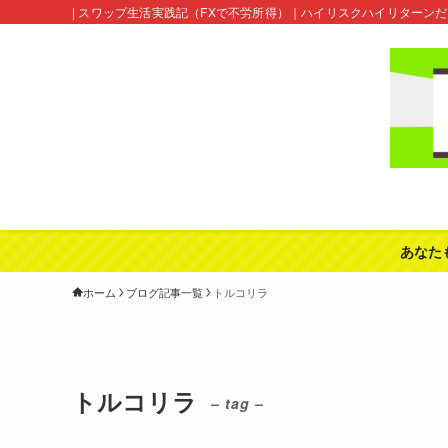
| スワップ生活実践記（FXで不労所得）｜ハイリスクハイリターン
あなた
ホーム
ブログ記事一覧
トルコリラ
トルコリラ
– tag –