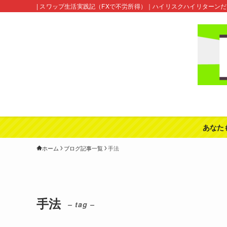
| スワップ生活実践記（FXで不労所得）｜ハイリスクハイリターン
あなた
ホーム
ブログ記事一覧
手法
手法
– tag –