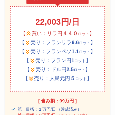
22,003円/日
【
買い：リラ円
４
４
０
】
ロット
【
売り：フランリラ
6.6
】
ロット
【
売り：フランペソ
1.1
】
ロット
【
売り：フラン円
1
】
ロット
【
売り：ドル円
2.5
】
ロット
【
売り：人民元円
５
】
ロット
[ 含み損：99万円 ]
第一目標：１万円/日 （達成済み）