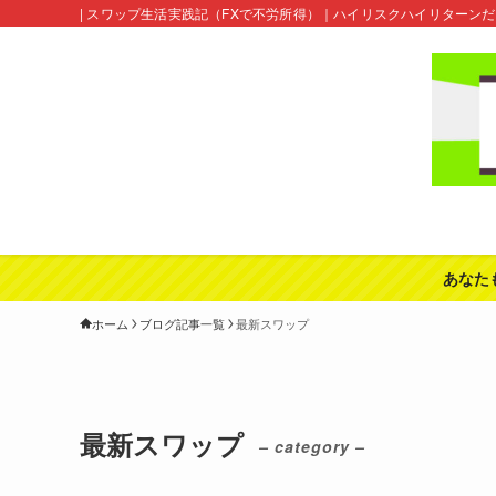
| スワップ生活実践記（FXで不労所得）｜ハイリスクハイリターン
あなた
ホーム
ブログ記事一覧
最新スワップ
最新スワップ
– category –