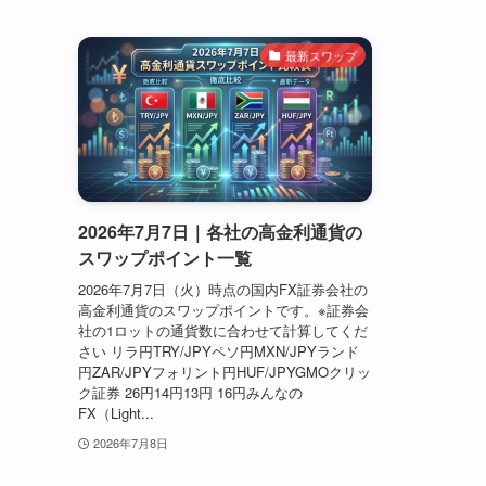
最新スワップ
2026年7月7日｜各社の高金利通貨の
スワップポイント一覧
2026年7月7日（火）時点の国内FX証券会社の
高金利通貨のスワップポイントです。※証券会
社の1ロットの通貨数に合わせて計算してくだ
さい リラ円TRY/JPYペソ円MXN/JPYランド
円ZAR/JPYフォリント円HUF/JPYGMOクリッ
ク証券 26円14円13円 16円みんなの
FX（Light...
2026年7月8日