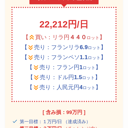
22,212円/日
【
買い：リラ円
４
４
０
】
ロット
【
売り：フランリラ
6.9
】
ロット
【
売り：フランペソ
1.1
】
ロット
【
売り：フラン円
1
】
ロット
【
売り：ドル円
1.5
】
ロット
【
売り：人民元円
4
】
ロット
[ 含み損：99万円 ]
第一目標：１万円/日 （達成済み）