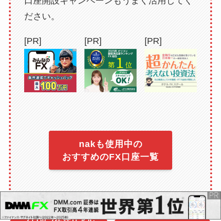
口座開設キャンペーンもうまく活用してく
ださい。
[PR]
[PR]
[PR]
nakも使用中の
おすすめのFX口座一覧
スワップ生活リアル