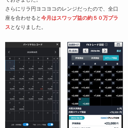
さらにリラ円ヨコヨコのレンジだったので、全口
座を合わせると
今月はスワップ益の約５０万プラ
ス
となりました。