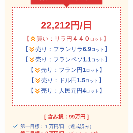
22,212円/日
【
買い：リラ円
４
４
０
】
ロット
【
売り：フランリラ
6.9
】
ロット
【
売り：フランペソ
1.1
】
ロット
【
売り：フラン円
1
】
ロット
【
売り：ドル円
1.5
】
ロット
【
売り：人民元円
4
】
ロット
[ 含み損：99万円 ]
第一目標：１万円/日 （達成済み）